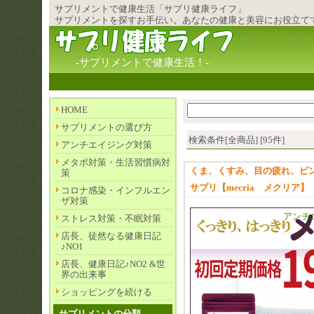
サプリメント
で健康生活「サプリ健康ライフ」
サプリメントを探すお手伝い。あなたの健康と美容にお役立て
-サプリメントで健康生活！-
HOME
サプリメントの選び方
検索条件[全商品] [95件]
アンチエイジング対策
メタボ対策・生活習慣病対
くま、くすみ、目の疲れ、ピ
策
サプリ【mecria メクリア】
コロナ感染・インフルエン
ザ対策
アンチ
ストレス対策・不眠対策
店長、徒然なる健康日記
♪NO1
店長、健康日記♪NO2 &世
界の出来事
ショッピングを続ける
サプリメントの分類