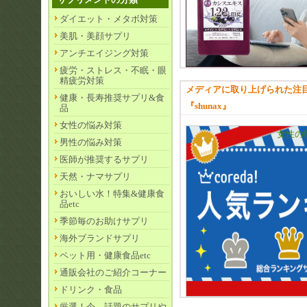
ダイエット・メタボ対策
美肌・美顔サプリ
アンチエイジング対策
疲労・ストレス・不眠・眼
精疲労対策
メディアに取り上げられた注
健康・長寿推奨サプリ&食
『shunax』
品
女性の悩み対策
女性の
男性の悩み対策
医師が推奨するサプリ
天然・ナマサプリ
おいしい水！特集&健康食
品etc
季節毎のお助けサプリ
海外ブランドサプリ
ペット用・健康食品etc
通販会社のご紹介コーナー
ドリンク・食品
厳選！今、話題のサプリや