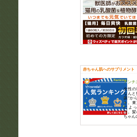
赤ちゃん肌へのサプリメント
アンチ
女性の
なんと
膜”か
ト。東
によ
ヨ。髪
ちゃん