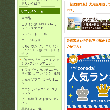
ドリンクは？
【獣医師推奨】犬用認知症サプ
EPA」
サプリメント名
全商品
ペット
ビタミン類+EPA+DHA+ナ
ットウキナーゼ
レスベラトロール
ローヤルゼリー
厳選素材を特許比率で配合！
カルシウム+グルコサミン
の極マカ』
+ヒアルロン酸+コンドロイ
チン
男性の
ブルーベリー+ルティン+カ
シス+アントシアニン
セラミド+Ｌカルチニン+α
リポ酸+カプサイシン+紅麹
大豆イソフラボン+サポニ
ン
コエンザイムＱ１０+スク
ワレン
ビール酵母+キトサン+ギム
ネマ
黒酢+りんご酢