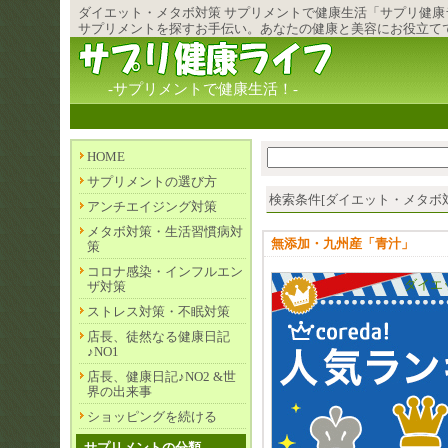
ダイエット・メタボ対策
サプリメント
で健康生活「サプリ健康
サプリメントを探すお手伝い。あなたの健康と美容にお役立て
-サプリメントで健康生活！-
HOME
サプリメントの選び方
検索条件[ダイエット・メタボ対策]
アンチエイジング対策
メタボ対策・生活習慣病対
無添加・九州産「青汁」
策
コロナ感染・インフルエン
ダイエ
ザ対策
ストレス対策・不眠対策
店長、徒然なる健康日記
♪NO1
店長、健康日記♪NO2 &世
界の出来事
ショッピングを続ける
サプリメントの分類