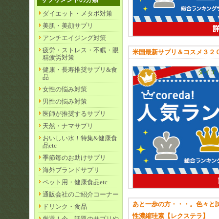
ダイエット・メタボ対策
美肌・美顔サプリ
アンチエイジング対策
疲労・ストレス・不眠・眼
米国最新サプリ＆コスメ３２
精疲労対策
健康・長寿推奨サプリ&食
ダイエ
品
女性の悩み対策
男性の悩み対策
医師が推奨するサプリ
天然・ナマサプリ
おいしい水！特集&健康食
品etc
季節毎のお助けサプリ
海外ブランドサプリ
ペット用・健康食品etc
通販会社のご紹介コーナー
あと一歩の方・・・。色々と
ドリンク・食品
性濃縮珪素【レクステラ】
厳選！今、話題のサプリや