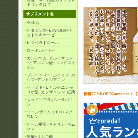
ドリンクは？
ダイエ
サプリメント名
全商品
ビタミン類+EPA+DHA+ナ
ットウキナーゼ
レスベラトロール
ローヤルゼリー
カルシウム+グルコサミン
+ヒアルロン酸+コンドロイ
チン
ブルーベリー+ルティン+カ
シス+アントシアニン
セラミド+Ｌカルチニン+α
リポ酸+カプサイシン+紅麹
糖質77.9％OFFのnew rice＋
大豆イソフラボン+サポニ
ン
ダイエ
コエンザイムＱ１０+スク
ワレン
ビール酵母+キトサン+ギム
ネマ
黒酢+りんご酢