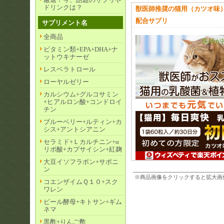
ドリンクは？
獣医師推奨の猫用（カツオ味
配合サプリ
サプリメント名
全商品
医師が
ビタミン類+EPA+DHA+ナ
ットウキナーゼ
レスベラトロール
ローヤルゼリー
カルシウム+グルコサミン
+ヒアルロン酸+コンドロイ
チン
ブルーベリー+ルティン+カ
シス+アントシアニン
セラミド+Ｌカルチニン+α
リポ酸+カプサイシン+紅麹
大豆イソフラボン+サポニ
ン
※商品画像をクリックすると拡大画
コエンザイムＱ１０+スク
ワレン
ビール酵母+キトサン+ギム
ネマ
黒酢+りんご酢