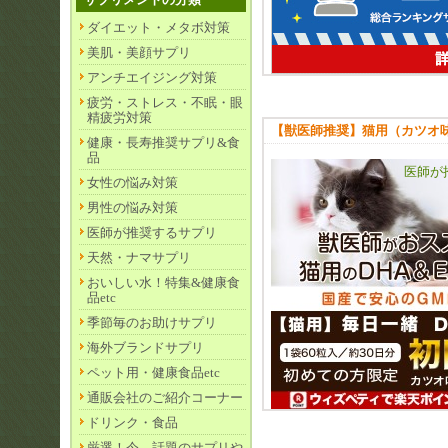
ダイエット・メタボ対策
美肌・美顔サプリ
アンチエイジング対策
疲労・ストレス・不眠・眼
精疲労対策
【獣医師推奨】猫用（カツオ
健康・長寿推奨サプリ&食
品
医師が
女性の悩み対策
男性の悩み対策
医師が推奨するサプリ
天然・ナマサプリ
おいしい水！特集&健康食
品etc
季節毎のお助けサプリ
海外ブランドサプリ
ペット用・健康食品etc
通販会社のご紹介コーナー
ドリンク・食品
厳選！今、話題のサプリや