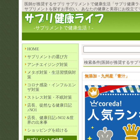
医師が推奨するサプリ
サプリメント
で健康生活「サプリ健康ラ
サプリメントを探すお手伝い。あなたの健康と美容にお役立て
-サプリメントで健康生活！-
HOME
サプリメントの選び方
検索条件[医師が推奨するサプリ] 
アンチエイジング対策
メタボ対策・生活習慣病対
無添加・九州産「青汁」
策
コロナ感染・インフルエン
医師が
ザ対策
ストレス対策・不眠対策
店長、徒然なる健康日記
♪NO1
店長、健康日記♪NO2 &世
界の出来事
ショッピングを続ける
サプリメントの分類