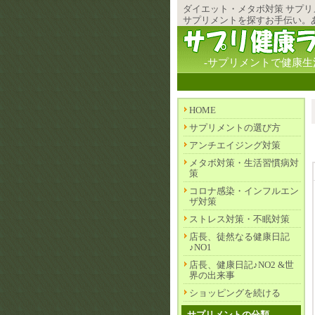
ダイエット・メタボ対策
サプリ
サプリメントを探すお手伝い。
-サプリメントで健康生
HOME
サプリメントの選び方
アンチエイジング対策
メタボ対策・生活習慣病対
策
コロナ感染・インフルエン
ザ対策
ストレス対策・不眠対策
店長、徒然なる健康日記
♪NO1
店長、健康日記♪NO2 &世
界の出来事
ショッピングを続ける
サプリメントの分類