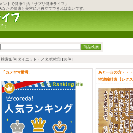
メント
で健康生活「サプリ健康ライフ」
あなたの健康と美容にお役立てできれば幸いです。
活！-
検索条件[ダイエット・メタボ対策] [10件]
「カメヤマ酵母」
あと一歩の方・・・
性濃縮珪素【レクス
ダイエット・メタボ対策