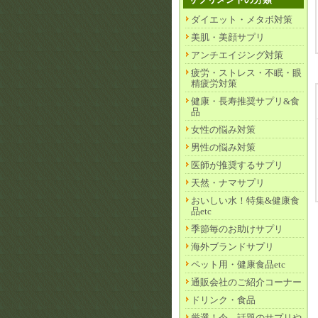
ダイエット・メタボ対策
美肌・美顔サプリ
アンチエイジング対策
疲労・ストレス・不眠・眼
精疲労対策
健康・長寿推奨サプリ&食
品
女性の悩み対策
男性の悩み対策
医師が推奨するサプリ
天然・ナマサプリ
おいしい水！特集&健康食
品etc
季節毎のお助けサプリ
海外ブランドサプリ
ペット用・健康食品etc
通販会社のご紹介コーナー
ドリンク・食品
厳選！今、話題のサプリや