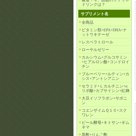
ドリンクは？
サプリメント名
全商品
ビタミン類+EPA+DHA+ナ
ットウキナーゼ
レスベラトロール
ローヤルゼリー
カルシウム+グルコサミン
+ヒアルロン酸+コンドロイ
チン
ブルーベリー+ルティン+カ
シス+アントシアニン
セラミド+Ｌカルチニン+α
リポ酸+カプサイシン+紅麹
大豆イソフラボン+サポニ
ン
コエンザイムＱ１０+スク
ワレン
ビール酵母+キトサン+ギム
ネマ
黒酢+りんご酢