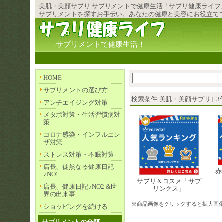
美肌・美顔サプリ
サプリメント
で健康生活「サプリ健康ライフ
サプリメントを探すお手伝い。あなたの健康と美容にお役立て
-サプリメントで健康生活！-
HOME
サプリメントの選び方
検索条件[美肌・美顔サプリ] [3
アンチエイジング対策
メタボ対策・生活習慣病対
策
コロナ感染・インフルエン
ザ対策
ストレス対策・不眠対策
店長、徒然なる健康日記
赤
♪NO1
サプリ＆コスメ「サプ
店長、健康日記♪NO2 &世
リンクス」
界の出来事
※商品画像をクリックすると拡大画
ショッピングを続ける
サプリメントの分類