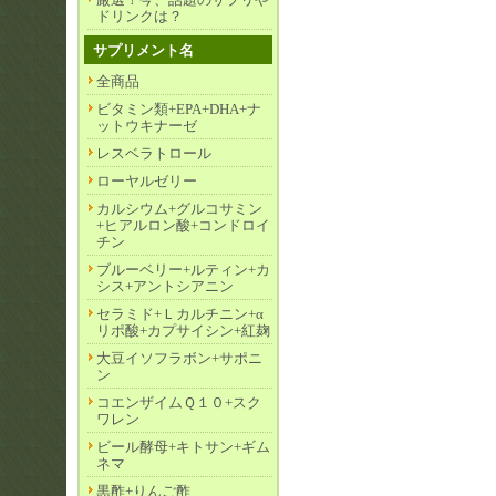
ドリンクは？
サプリメント名
全商品
ビタミン類+EPA+DHA+ナ
ットウキナーゼ
レスベラトロール
ローヤルゼリー
カルシウム+グルコサミン
+ヒアルロン酸+コンドロイ
チン
ブルーベリー+ルティン+カ
シス+アントシアニン
セラミド+Ｌカルチニン+α
リポ酸+カプサイシン+紅麹
大豆イソフラボン+サポニ
ン
コエンザイムＱ１０+スク
ワレン
ビール酵母+キトサン+ギム
ネマ
黒酢+りんご酢